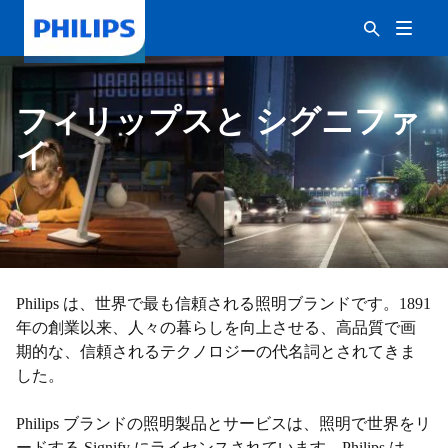
フィリップスと シグニファ
イ
Philips は、世界で最も信頼される照明ブランドです。1891
年の創業以来、人々の暮らしを向上させる、高品質で画
期的な、信頼されるテクノロジーの代名詞とされてきま
した。
Philips ブランドの照明製品とサービスは、照明で世界をリ
ードする Signify にライセンスされています。Philips は、