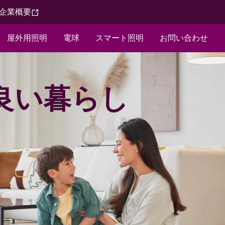
企業概要​
屋外用照明​
電球​
スマート照明
お問い合わせ​
良い暮らし