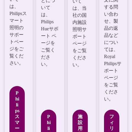
どにつ
いて
は、
する問
いて
は、当
Philipsス
い合わ
は、
社の国
マート
せ、製
Philips
内施設
照明の
品の返
Hueサポ
照明サ
サポー
品など
ート ペ
ポート
トペー
につい
ージを
ページ
ジをご
ては、
ご覧く
をご覧
覧くだ
Royal
ださ
くださ
さい。
Philipsサ
い。
い。
ポート
ページ
をご覧
くださ
P
hi
い。
li
ps
ス
P
施
フ
マ
hi
設
ィ
ー
li
用
リ