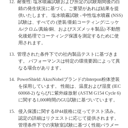
耐食性: 塩水噴霧試験および所定の試験期間後の白
錆の発生状況に基づく。ご要望があれば結果を提
供いたします。 塩水噴霧試験 - 中性塩水噴霧 (NSS)
試験は、すべての (塗装/亜鉛コーティング/ニッケ
ル/クロム/真鍮/銅、およびスズメッキ製品) 不動態
化後処理でコーティング保護を測定するために使
用されます。
管理された条件下での社内製品テストに基づきま
す。 パフォーマンスは特定の環境要因によって異
なる場合があります。
PowerShield: AkzoNobelブランドのInterpon粉体塗装
を採用しています。 性能は、温度および湿度 (IEC
60068-2) ならびに紫外線放射 (ASTM G154 Cycle 6)
に関する1,000時間のGU試験に基づいています。
侵入保護に関するIP44規格に従ってテスト済み。
認定の詳細はリクエストに応じて提供されます。
管理条件下での実験室試験に基づく性能パラメー