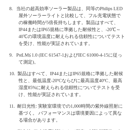
当社の超高効率ソーラー製品は、同等のPhilips LED
屋外ソーラーライトと比較して、フル充電状態で
の稼働時間が5倍長持ちします。製品はすべて、
IP44またはIP65規格に準拠した耐候性と、-20℃～
40℃の環境温度に耐えられる信頼性についてテスト
を受け、性能が実証されています。
PstLM≦1.0 (IEC 61547-1およびIEC 61000-4-15に従っ
て測定)。
製品はすべて、IP44またはIP65規格に準拠した耐候
性と、最低温度-20ºCならびに最高温度40ºC、最高
湿度85%に耐えられる信頼性についてテストを受
け、性能が実証されています。
耐日光性: 実験室環境での1,000時間の紫外線照射に
基づく。 パフォーマンスは環境要因によって異な
る場合があります。