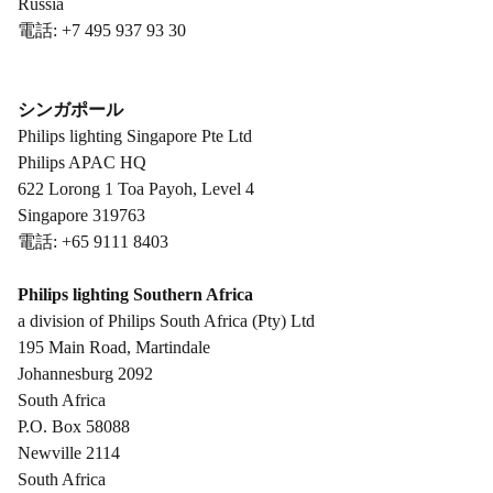
Russia
電話: +7 495 937 93 30
シンガポール
Philips lighting Singapore Pte Ltd
Philips APAC HQ
622 Lorong 1 Toa Payoh, Level 4
Singapore 319763
電話: +65 9111 8403
Philips lighting Southern Africa
a division of Philips South Africa (Pty) Ltd
195 Main Road, Martindale
Johannesburg 2092
South Africa
P.O. Box 58088
Newville 2114
South Africa