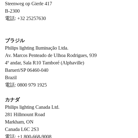
Steenweg op Gierle 417
B-2300
電話: +32 25257630
ブラジル
Philips lighting Iluminação Ltda.
Av. Marcos Penteado de Ulhoa Rodrigues, 939
4º andar, Sala R10 Tamboré (Alphaville)
Barueri/SP 06460-040
Brazil
電話: 0800 979 1925
カナダ
Philips lighting Canada Ltd.
281 Hillmount Road
Markham, ON
Canada L6C 2S3
電話: +1 800-668-9008