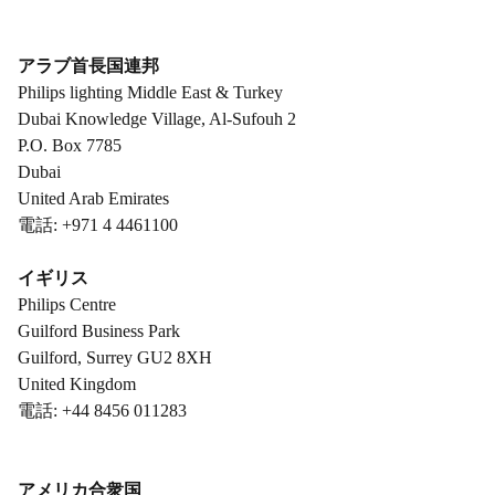
アラブ首長国連邦
Philips lighting Middle East & Turkey
Dubai Knowledge Village, Al-Sufouh 2
P.O. Box 7785
Dubai
United Arab Emirates
電話: +971 4 4461100
イギリス
Philips Centre
Guilford Business Park
Guilford, Surrey GU2 8XH
United Kingdom
電話: +44 8456 011283
アメリカ合衆国