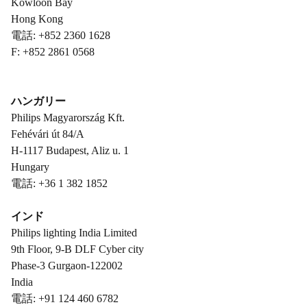
Kowloon Bay
Hong Kong
電話: +852 2360 1628
F: +852 2861 0568
ハンガリー
Philips Magyarország Kft.
Fehévári út 84/A
H-1117 Budapest, Aliz u. 1
Hungary
電話: +36 1 382 1852
インド
Philips lighting India Limited
9th Floor, 9-B DLF Cyber city
Phase-3 Gurgaon-122002
India
電話: +91 124 460 6782