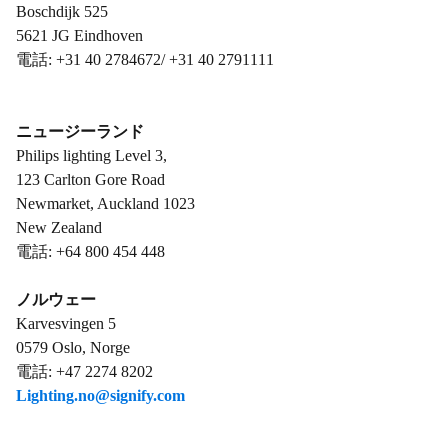
Boschdijk 525
5621 JG Eindhoven
電話: +31 40 2784672/ +31 40 2791111
ニュージーランド
Philips lighting Level 3,
123 Carlton Gore Road
Newmarket, Auckland 1023
New Zealand
電話: +64 800 454 448
ノルウェー
Karvesvingen 5
0579 Oslo, Norge
電話: +47 2274 8202
Lighting.no@signify.com