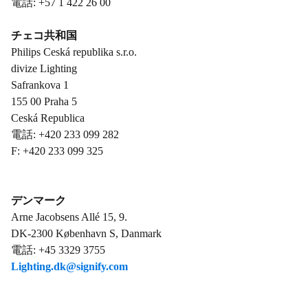
電話: +57 1 422 26 00
チェコ共和国
Philips Ceská republika s.r.o.
divize Lighting
Safrankova 1
155 00 Praha 5
Ceská Republica
電話: +420 233 099 282
F: +420 233 099 325
デンマーク
Arne Jacobsens Allé 15, 9.
DK-2300 København S, Danmark
電話: +45 3329 3755
Lighting.dk@signify.com