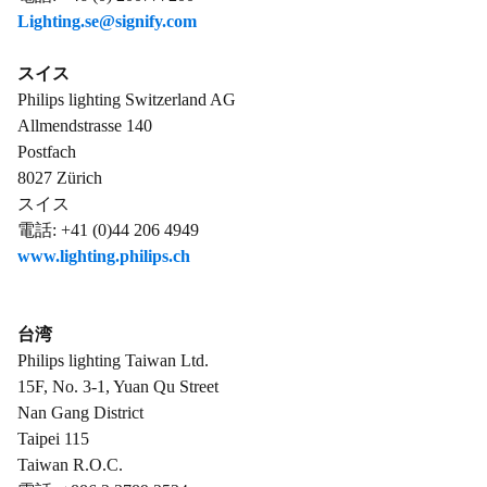
Lighting.se@signify.com
スイス
Philips lighting Switzerland AG
Allmendstrasse 140
Postfach
8027 Zürich
スイス
電話: +41 (0)44 206 4949
www.lighting.philips.ch
台湾
Philips lighting Taiwan Ltd.
15F, No. 3-1, Yuan Qu Street
Nan Gang District
Taipei 115
Taiwan R.O.C.