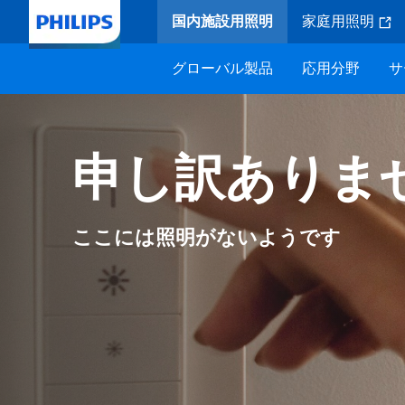
国内施設用照明
家庭用照明
グローバル製品
応用分野
サ
申し訳ありま
ここには照明がないようです