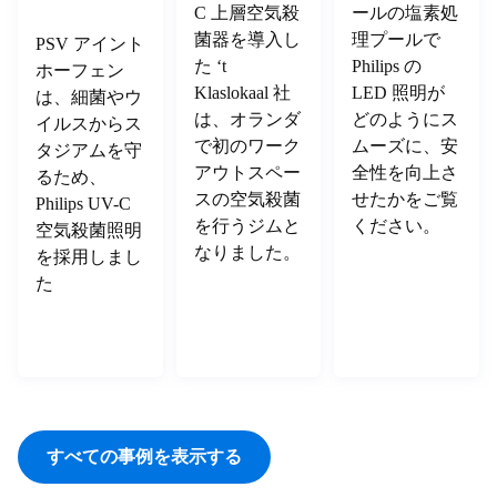
C 上層空気殺
ールの塩素処
菌器を導入し
理プールで
PSV アイント
た ‘t
Philips の
ホーフェン
Klaslokaal 社
LED 照明が
は、細菌やウ
は、オランダ
どのようにス
イルスからス
で初のワーク
ムーズに、安
タジアムを守
アウトスペー
全性を向上さ
るため、
スの空気殺菌
せたかをご覧
Philips UV-C
を行うジムと
ください。
空気殺菌照明
なりました。
を採用しまし
た
すべての事例を表示する