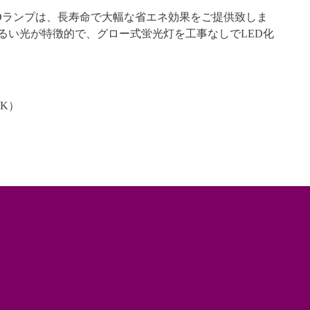
直管LEDランプは、長寿命で大幅な省エネ効果をご提供致しま
明るい光が特徴的で、グロー式蛍光灯を工事なしでLED化
0K）