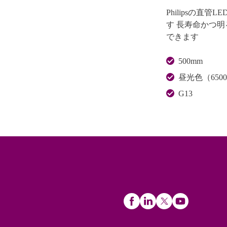
Philipsの
す 長寿命かつ
できます
500mm
昼光色（650
G13