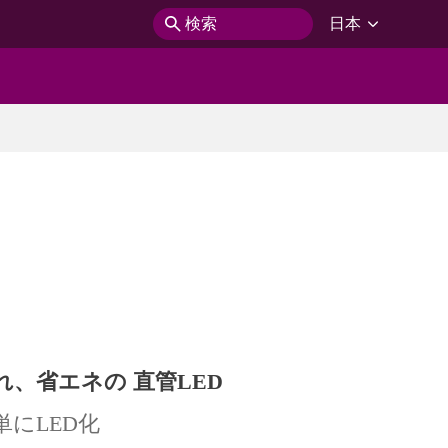
検索
日本
れ、省エネの 直管LED
にLED化