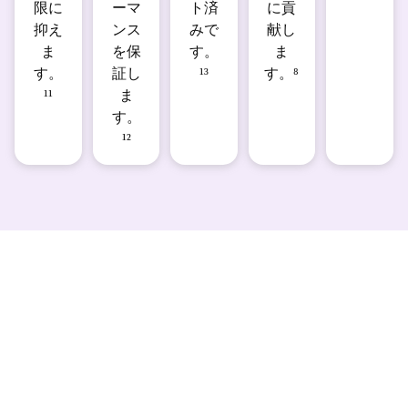
限に
ーマ
ト済
に貢
抑え
ンス
みで
献し
ま
を保
す。
ま
す。
証し
¹³
す。⁸
¹¹
ま
す。
¹²