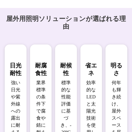
屋外用照明ソリューションが選ばれる理
由
日光
耐腐
耐候
省エ
明る
耐性
食性
性
ネ
さ
強い
業界
標準
効率
何年
日光
標準
的な
的な
も輝
や紫
の条
性能
LED
き続
外線
件下
評価
と太
け、
への
で腐
に基
陽光
屋外
露出
食や
づ
技術
スペ
に耐
錆に
き、-
を使
ース