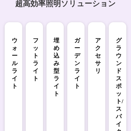
超高効率照明ソリューション
ウ
フ
埋
ガ
ア
グ
ォ
ッ
め
ー
ク
ラ
ー
ト
込
デ
セ
ウ
ル
ラ
み
ン
サ
ン
ラ
イ
型
ラ
リ
ド
イ
ト
ラ
イ
ス
ト
イ
ト
ポ
ト
ッ
ト/
ス
パ
イ