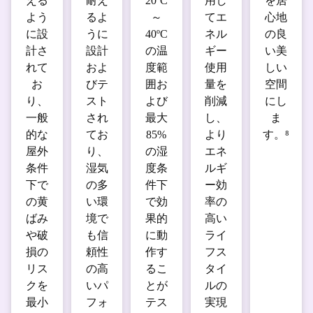
える
耐え
20ºC
用し
を居
よう
るよ
～
てエ
心地
に設
うに
40ºC
ネル
の良
計さ
設計
の温
ギー
い美
れて
およ
度範
使用
しい
お
びテ
囲お
量を
空間
り、
スト
よび
削減
にし
一般
され
最大
し、
ま
的な
てお
85%
より
す。⁸
屋外
り、
の湿
エネ
条件
湿気
度条
ルギ
下で
の多
件下
ー効
の黄
い環
で効
率の
ばみ
境で
果的
高い
や破
も信
に動
ライ
損の
頼性
作す
フス
リス
の高
るこ
タイ
クを
いパ
とが
ルの
最小
フォ
テス
実現