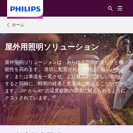
ホーム
屋外用照明ソリューション
屋外照明ソリューションは、あらゆる空間の美しさと機
能性を高めます。 適切に配置された照明は、庭、パティ
オ、または車道を一変させ、より魅力的で楽しい場所に
すると同時に、時間の経過と悪天候に耐えることができ
ます。-20º から40º の温度範囲の環境に耐えられるように
テストされています。¹⁰